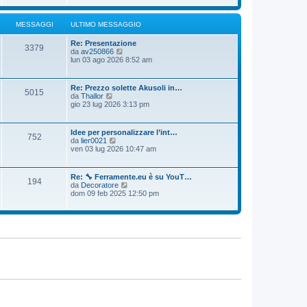
i
a
o
u
g
m
l
g
MESSAGGI
ULTIMO MESSAGGIO
e
t
i
s
i
o
s
Re: Presentazione
m
3379
a
V
da
av250866
o
g
e
lun 03 ago 2026 8:52 am
m
g
d
e
i
i
s
o
u
s
Re: Prezzo solette Akusoli in…
5015
l
a
V
da
Thallor
t
g
e
gio 23 lug 2026 3:13 pm
i
g
d
m
i
i
o
o
u
Idee per personalizzare l’int…
m
752
l
V
da
lier0021
e
t
e
ven 03 lug 2026 10:47 am
s
i
d
s
m
i
a
o
u
g
Re: 🔧 Ferramente.eu è su YouT…
m
194
l
g
V
da
Decoratore
e
t
i
e
dom 09 feb 2025 12:50 pm
s
i
o
d
s
m
i
a
o
u
g
m
l
g
e
t
i
s
i
o
s
m
a
o
g
m
g
e
i
s
o
s
a