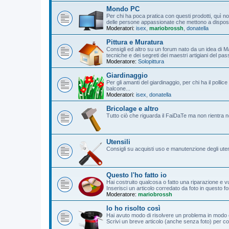
Mondo PC
Per chi ha poca pratica con questi prodotti, quì non
delle persone appassionate che mettono a disposizi
Moderatori:
isex
,
mariobrossh
,
donatella
Pittura e Muratura
Consigli ed altro su un forum nato da un idea di M
tecniche e dei segreti dei maestri artigiani del pa
Moderatore:
Solopittura
Giardinaggio
Per gli amanti del giardinaggio, per chi ha il poll
balcone...
Moderatori:
isex
,
donatella
Bricolage e altro
Tutto ciò che riguarda il FaiDaTe ma non rientra n
Utensili
Consigli su acquisti uso e manutenzione degli utensil
Questo l'ho fatto io
Hai costruito qualcosa o fatto una riparazione e vu
Inserisci un articolo corredato da foto in questo f
Moderatore:
mariobrossh
Io ho risolto così
Hai avuto modo di risolvere un problema in modo o
Scrivi un breve articolo (anche senza foto) per cond