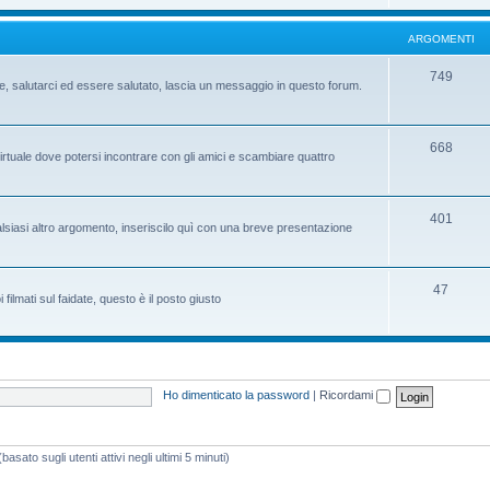
ARGOMENTI
749
te, salutarci ed essere salutato, lascia un messaggio in questo forum.
668
virtuale dove potersi incontrare con gli amici e scambiare quattro
401
ualsiasi altro argomento, inseriscilo quì con una breve presentazione
47
ilmati sul faidate, questo è il posto giusto
Ho dimenticato la password
|
Ricordami
asato sugli utenti attivi negli ultimi 5 minuti)