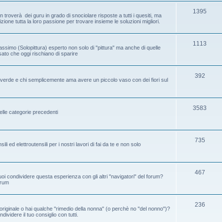
1395
 troverà dei guru in grado di snociolare risposte a tutti i quesiti, ma
one tutta la loro passione per trovare insieme le soluzioni migliori.
1113
assimo (Solopittura) esperto non solo di "pittura" ma anche di quelle
ssato che oggi rischiano di sparire
392
ice verde e chi semplicemente ama avere un piccolo vaso con dei fiori sul
3583
elle categorie precedenti
735
i ed elettroutensili per i nostri lavori di fai da te e non solo
467
oi condividere questa esperienza con gli altri "navigatori" del forum?
orum
236
riginale o hai qualche "rimedio della nonna" (o perchè no "del nonno")?
ividere il tuo consiglio con tutti.