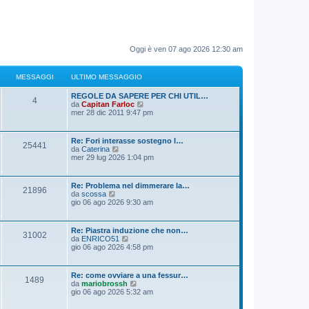
Oggi è ven 07 ago 2026 12:30 am
MESSAGGI
ULTIMO MESSAGGIO
REGOLE DA SAPERE PER CHI UTIL…
4
V
da
Capitan Farloc
e
mer 28 dic 2011 9:47 pm
d
i
u
Re: Fori interasse sostegno l…
25441
l
V
da
Caterina
t
e
mer 29 lug 2026 1:04 pm
i
d
m
i
o
u
Re: Problema nel dimmerare la…
m
21896
l
V
da
scossa
e
t
e
gio 06 ago 2026 9:30 am
s
i
d
s
m
i
a
o
u
g
Re: Piastra induzione che non…
m
31002
l
g
V
da
ENRICO51
e
t
i
e
gio 06 ago 2026 4:58 pm
s
i
o
d
s
m
i
a
o
u
g
Re: come ovviare a una fessur…
m
1489
l
g
V
da
mariobrossh
e
t
i
e
gio 06 ago 2026 5:32 am
s
i
o
d
s
m
i
a