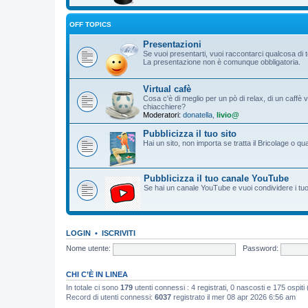
OFF TOPICS
Presentazioni
Se vuoi presentarti, vuoi raccontarci qualcosa di 
La presentazione non è comunque obbligatoria.
Virtual cafè
Cosa c'è di meglio per un pò di relax, di un caffè 
chiacchiere?
Moderatori:
donatella
,
livio@
Pubblicizza il tuo sito
Hai un sito, non importa se tratta il Bricolage o q
Pubblicizza il tuo canale YouTube
Se hai un canale YouTube e vuoi condividere i tuoi f
LOGIN
•
ISCRIVITI
Nome utente:
Password:
CHI C’È IN LINEA
In totale ci sono
179
utenti connessi : 4 registrati, 0 nascosti e 175 ospiti (b
Record di utenti connessi:
6037
registrato il mer 08 apr 2026 6:56 am