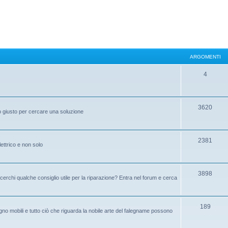
ARGOMENTI
4
3620
to giusto per cercare una soluzione
2381
elettrico e non solo
3898
cerchi qualche consiglio utile per la riparazione? Entra nel forum e cerca
189
no mobili e tutto ciò che riguarda la nobile arte del falegname possono