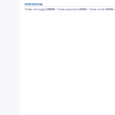
STATISTICHE
Totale messaggi
149906
• Totale argomenti
20045
• Totale iscritti
10039
•