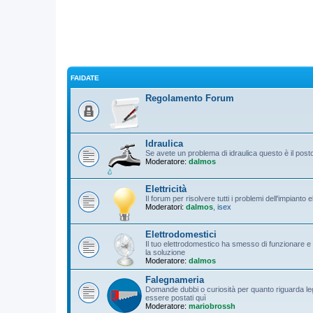
FAIDATE
Regolamento Forum
Idraulica
Se avete un problema di idraulica questo è il pos
Moderatore:
dalmos
Elettricità
Il forum per risolvere tutti i problemi dell'impianto 
Moderatori:
dalmos
,
isex
Elettrodomestici
Il tuo elettrodomestico ha smesso di funzionare e 
la soluzione
Moderatore:
dalmos
Falegnameria
Domande dubbi o curiosità per quanto riguarda leg
essere postati quì
Moderatore:
mariobrossh