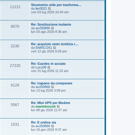
o
u
g
Strumento utile per trasforma…
m
11212
l
g
V
da
lier0021
e
t
i
e
ven 03 lug 2026 10:44 am
s
i
o
d
s
m
i
a
o
u
g
Re: Sostituzione isolante
m
6070
l
g
V
da
av250866
e
t
i
e
lun 03 ago 2026 8:36 am
s
i
o
d
s
m
i
a
o
u
g
Re: acquisto semi strelizia r…
m
2230
l
g
V
da
ENRICO51
e
t
i
e
ven 12 giu 2026 6:59 pm
s
i
o
d
s
m
i
a
o
u
g
Re: Gazebo in acciaio
m
27220
l
g
V
da
Luca36
e
t
i
e
ven 31 lug 2026 11:10 am
s
i
o
d
s
m
i
a
o
u
g
Re: trapano da comperare
m
6129
l
g
V
da
av250866
e
t
i
e
lun 13 lug 2026 3:09 pm
s
i
o
d
s
m
i
a
o
u
g
Re: Mini UPS per Modem
m
5567
l
g
V
da
mariobrossh
e
t
i
e
lun 08 giu 2026 11:47 am
s
i
o
d
s
m
i
a
o
u
g
Re: E ordine sia
m
1531
l
g
V
da
av250866
e
t
i
e
lun 19 gen 2026 9:37 am
s
i
o
d
s
m