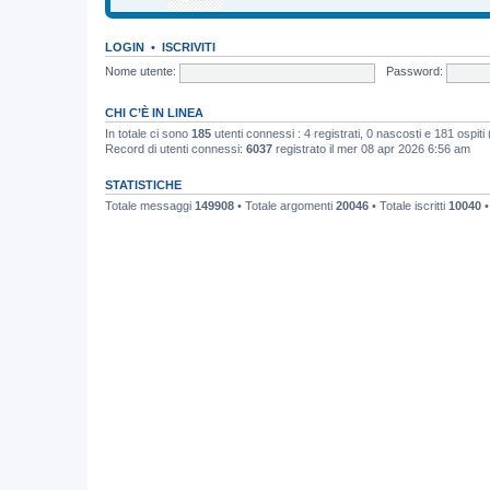
LOGIN
•
ISCRIVITI
Nome utente:
Password:
CHI C’È IN LINEA
In totale ci sono
185
utenti connessi : 4 registrati, 0 nascosti e 181 ospiti (b
Record di utenti connessi:
6037
registrato il mer 08 apr 2026 6:56 am
STATISTICHE
Totale messaggi
149908
• Totale argomenti
20046
• Totale iscritti
10040
•