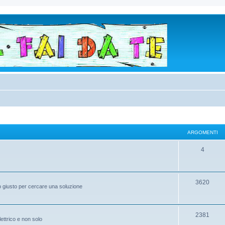
ARGOMENTI
4
3620
to giusto per cercare una soluzione
2381
elettrico e non solo