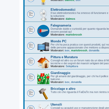
Elettrodomestici
Il tuo elettrodomestico ha smesso di funzionare e 
la soluzione
Moderatore:
dalmos
Falegnameria
Domande dubbi o curiosità per quanto riguarda leg
essere postati quì
Moderatore:
mariobrossh
Mondo PC
Per chi ha poca pratica con questi prodotti, quì non
delle persone appassionate che mettono a disposizi
Moderatori:
isex
,
mariobrossh
,
donatella
Pittura e Muratura
Consigli ed altro su un forum nato da un idea di M
tecniche e dei segreti dei maestri artigiani del pa
Moderatore:
Solopittura
Giardinaggio
Per gli amanti del giardinaggio, per chi ha il poll
balcone...
Moderatori:
isex
,
donatella
Bricolage e altro
Tutto ciò che riguarda il FaiDaTe ma non rientra n
Utensili
Consigli su acquisti uso e manutenzione degli utensil