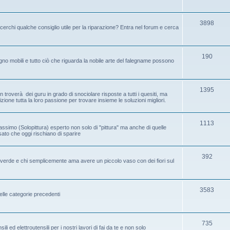
3898
cerchi qualche consiglio utile per la riparazione? Entra nel forum e cerca
190
no mobili e tutto ciò che riguarda la nobile arte del falegname possono
1395
 troverà dei guru in grado di snociolare risposte a tutti i quesiti, ma
one tutta la loro passione per trovare insieme le soluzioni migliori.
1113
assimo (Solopittura) esperto non solo di "pittura" ma anche di quelle
ssato che oggi rischiano di sparire
392
ice verde e chi semplicemente ama avere un piccolo vaso con dei fiori sul
3583
elle categorie precedenti
735
i ed elettroutensili per i nostri lavori di fai da te e non solo