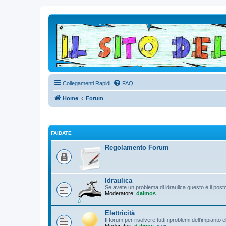
Collegamenti Rapidi
FAQ
Home
Forum
FAIDATE
Regolamento Forum
Idraulica
Se avete un problema di idraulica questo è il pos
Moderatore:
dalmos
Elettricità
Il forum per risolvere tutti i problemi dell'impianto 
Moderatori:
dalmos
,
isex