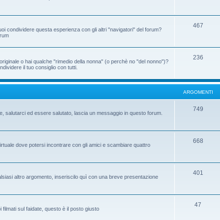
467
oi condividere questa esperienza con gli altri "navigatori" del forum?
orum
236
riginale o hai qualche "rimedio della nonna" (o perchè no "del nonno")?
ividere il tuo consiglio con tutti.
ARGOMENTI
749
te, salutarci ed essere salutato, lascia un messaggio in questo forum.
668
virtuale dove potersi incontrare con gli amici e scambiare quattro
401
ualsiasi altro argomento, inseriscilo quì con una breve presentazione
47
ilmati sul faidate, questo è il posto giusto