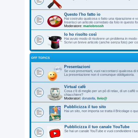
Questo l'ho fatto io
Hai costruito qualcosa o fatto una riparazione e vu
Inserisci un articolo corredato da foto in questo f
Moderatore:
mariobrossh
Io ho risolto così
Hai avuto modo di risolvere un problema in modo o
Scrivi un breve articolo (anche senza foto) per cond
OFF TOPICS
Presentazioni
Se vuoi presentarti, vuoi raccontarci qualcosa di 
La presentazione non è comunque obbligatoria.
Virtual cafè
Cosa c'è di meglio per un pò di relax, di un caffè 
chiacchiere?
Moderatori:
donatella
,
livio@
Pubblicizza il tuo sito
Hai un sito, non importa se tratta il Bricolage o q
Pubblicizza il tuo canale YouTube
Se hai un canale YouTube e vuoi condividere i tuoi f