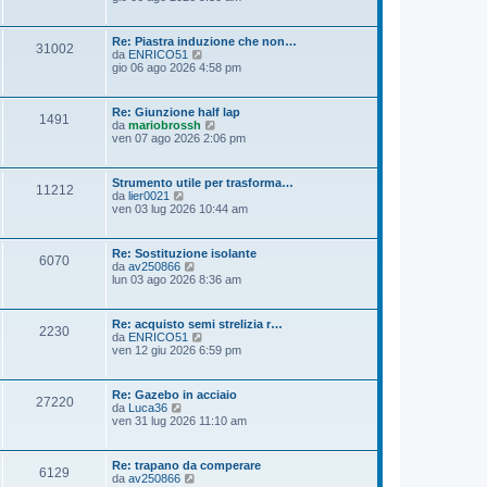
i
d
s
m
i
a
o
u
g
Re: Piastra induzione che non…
m
31002
l
g
V
da
ENRICO51
e
t
i
e
gio 06 ago 2026 4:58 pm
s
i
o
d
s
m
i
a
o
u
g
Re: Giunzione half lap
m
1491
l
g
V
da
mariobrossh
e
t
i
e
ven 07 ago 2026 2:06 pm
s
i
o
d
s
m
i
a
o
u
g
Strumento utile per trasforma…
m
11212
l
g
V
da
lier0021
e
t
i
e
ven 03 lug 2026 10:44 am
s
i
o
d
s
m
i
a
o
u
g
Re: Sostituzione isolante
m
6070
l
g
V
da
av250866
e
t
i
e
lun 03 ago 2026 8:36 am
s
i
o
d
s
m
i
a
o
u
g
Re: acquisto semi strelizia r…
m
2230
l
g
V
da
ENRICO51
e
t
i
e
ven 12 giu 2026 6:59 pm
s
i
o
d
s
m
i
a
o
u
g
Re: Gazebo in acciaio
m
27220
l
g
V
da
Luca36
e
t
i
e
ven 31 lug 2026 11:10 am
s
i
o
d
s
m
i
a
o
u
g
Re: trapano da comperare
m
6129
l
g
V
da
av250866
e
t
i