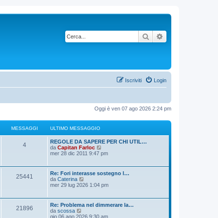
Cerca
Ricerca avanzata
Iscriviti
Login
Oggi è ven 07 ago 2026 2:24 pm
MESSAGGI
ULTIMO MESSAGGIO
REGOLE DA SAPERE PER CHI UTIL…
4
V
da
Capitan Farloc
e
mer 28 dic 2011 9:47 pm
d
i
u
Re: Fori interasse sostegno l…
25441
l
V
da
Caterina
t
e
mer 29 lug 2026 1:04 pm
i
d
m
i
o
u
Re: Problema nel dimmerare la…
m
21896
l
V
da
scossa
e
t
e
gio 06 ago 2026 9:30 am
s