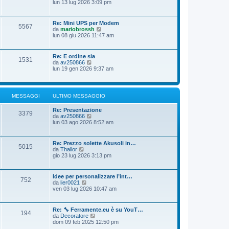
e
lun 13 lug 2026 3:09 pm
s
i
o
d
s
m
i
a
o
u
g
Re: Mini UPS per Modem
m
5567
l
g
V
da
mariobrossh
e
t
i
e
lun 08 giu 2026 11:47 am
s
i
o
d
s
m
i
a
o
u
g
Re: E ordine sia
m
1531
l
g
V
da
av250866
e
t
i
e
lun 19 gen 2026 9:37 am
s
i
o
d
s
m
i
a
o
u
g
m
l
g
MESSAGGI
ULTIMO MESSAGGIO
e
t
i
s
i
o
s
Re: Presentazione
m
3379
a
V
da
av250866
o
g
e
lun 03 ago 2026 8:52 am
m
g
d
e
i
i
s
o
u
s
Re: Prezzo solette Akusoli in…
5015
l
a
V
da
Thallor
t
g
e
gio 23 lug 2026 3:13 pm
i
g
d
m
i
i
o
o
u
Idee per personalizzare l’int…
m
752
l
V
da
lier0021
e
t
e
ven 03 lug 2026 10:47 am
s
i
d
s
m
i
a
o
u
g
Re: 🔧 Ferramente.eu è su YouT…
m
194
l
g
V
da
Decoratore
e
t
i
e
dom 09 feb 2025 12:50 pm
s
i
o
d
s