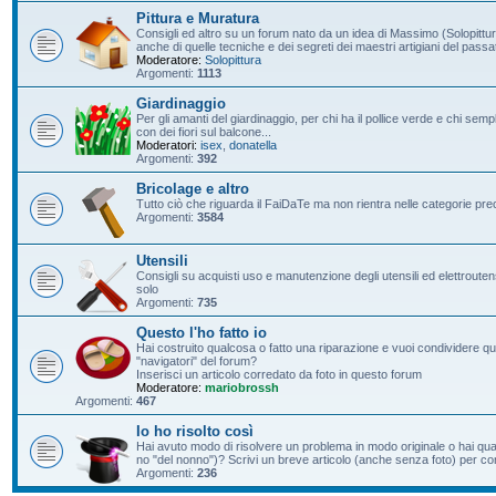
Pittura e Muratura
Consigli ed altro su un forum nato da un idea di Massimo (Solopittur
anche di quelle tecniche e dei segreti dei maestri artigiani del passa
Moderatore:
Solopittura
Argomenti:
1113
Giardinaggio
Per gli amanti del giardinaggio, per chi ha il pollice verde e chi s
con dei fiori sul balcone...
Moderatori:
isex
,
donatella
Argomenti:
392
Bricolage e altro
Tutto ciò che riguarda il FaiDaTe ma non rientra nelle categorie pre
Argomenti:
3584
Utensili
Consigli su acquisti uso e manutenzione degli utensili ed elettroutensil
solo
Argomenti:
735
Questo l'ho fatto io
Hai costruito qualcosa o fatto una riparazione e vuoi condividere qu
"navigatori" del forum?
Inserisci un articolo corredato da foto in questo forum
Moderatore:
mariobrossh
Argomenti:
467
Io ho risolto così
Hai avuto modo di risolvere un problema in modo originale o hai qu
no "del nonno")? Scrivi un breve articolo (anche senza foto) per condi
Argomenti:
236