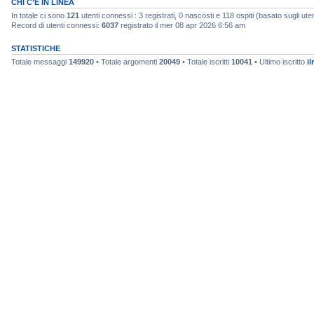
CHI C’È IN LINEA
In totale ci sono
121
utenti connessi : 3 registrati, 0 nascosti e 118 ospiti (basato sugli utenti
Record di utenti connessi:
6037
registrato il mer 08 apr 2026 6:56 am
STATISTICHE
Totale messaggi
149920
• Totale argomenti
20049
• Totale iscritti
10041
• Ultimo iscritto
il