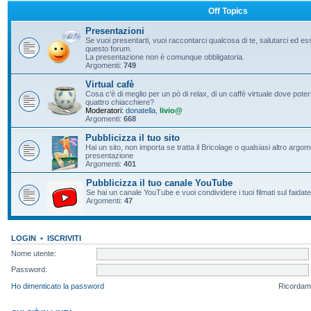
Off Topics
Presentazioni
Se vuoi presentarti, vuoi raccontarci qualcosa di te, salutarci ed e
questo forum.
La presentazione non è comunque obbligatoria.
Argomenti:
749
Virtual cafè
Cosa c'è di meglio per un pò di relax, di un caffè virtuale dove pote
quattro chiacchiere?
Moderatori:
donatella
,
livio@
Argomenti:
668
Pubblicizza il tuo sito
Hai un sito, non importa se tratta il Bricolage o qualsiasi altro argo
presentazione
Argomenti:
401
Pubblicizza il tuo canale YouTube
Se hai un canale YouTube e vuoi condividere i tuoi filmati sul faidate
Argomenti:
47
LOGIN
•
ISCRIVITI
Nome utente:
Password:
Ho dimenticato la password
Ricordam