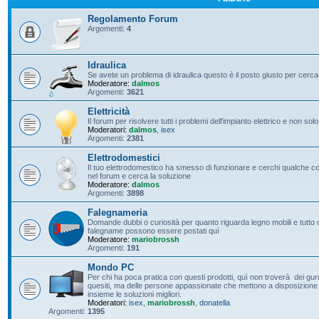
Regolamento Forum
Argomenti:
4
Idraulica
Se avete un problema di idraulica questo è il posto giusto per cerc
Moderatore:
dalmos
Argomenti:
3621
Elettricità
Il forum per risolvere tutti i problemi dell'impianto elettrico e non solo
Moderatori:
dalmos
,
isex
Argomenti:
2381
Elettrodomestici
Il tuo elettrodomestico ha smesso di funzionare e cerchi qualche con
nel forum e cerca la soluzione
Moderatore:
dalmos
Argomenti:
3898
Falegnameria
Domande dubbi o curiosità per quanto riguarda legno mobili e tutto c
falegname possono essere postati quì
Moderatore:
mariobrossh
Argomenti:
191
Mondo PC
Per chi ha poca pratica con questi prodotti, quì non troverà dei guru 
quesiti, ma delle persone appassionate che mettono a disposizione t
insieme le soluzioni migliori.
Moderatori:
isex
,
mariobrossh
,
donatella
Argomenti:
1395