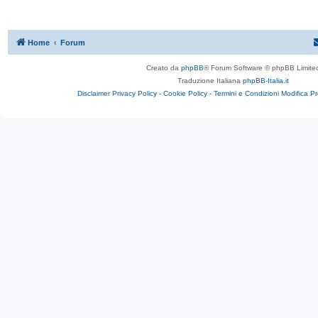
Home
Forum
Creato da
phpBB
® Forum Software © phpBB Limite
Traduzione Italiana
phpBB-Italia.it
Disclaimer
Privacy Policy -
Cookie Policy -
Termini e Condizioni
Modifica P