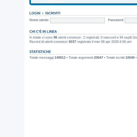
LOGIN
•
ISCRIVITI
Nome utente:
Password:
CHI C’È IN LINEA
In totale ci sono
96
utenti connessi : 2 registrati, 0 nascosti e 94 ospiti (bas
Record di utenti connessi:
6037
registrato il mer 08 apr 2026 6:56 am
STATISTICHE
Totale messaggi
149912
• Totale argomenti
20047
• Totale iscritti
10040
•