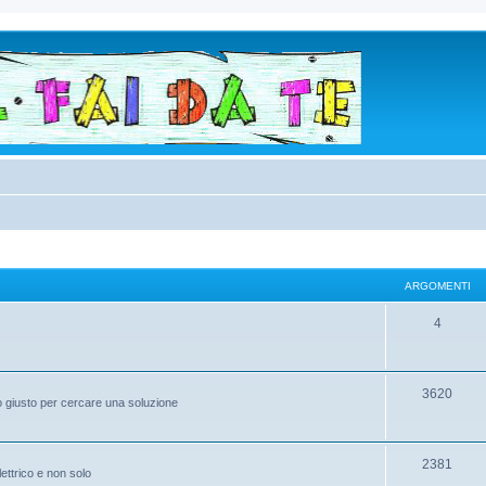
ARGOMENTI
4
3620
to giusto per cercare una soluzione
2381
elettrico e non solo