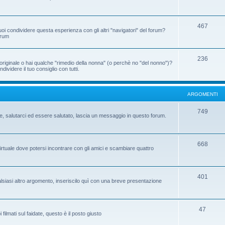
467
oi condividere questa esperienza con gli altri "navigatori" del forum?
orum
236
riginale o hai qualche "rimedio della nonna" (o perchè no "del nonno")?
ividere il tuo consiglio con tutti.
ARGOMENTI
749
te, salutarci ed essere salutato, lascia un messaggio in questo forum.
668
virtuale dove potersi incontrare con gli amici e scambiare quattro
401
ualsiasi altro argomento, inseriscilo quì con una breve presentazione
47
ilmati sul faidate, questo è il posto giusto