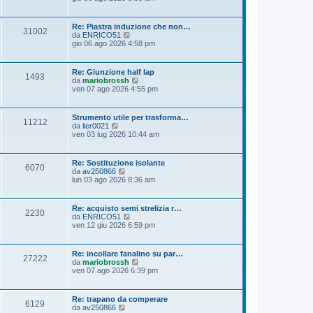
i
d
s
m
i
a
o
u
g
Re: Piastra induzione che non…
m
31002
l
g
V
da
ENRICO51
e
t
i
e
gio 06 ago 2026 4:58 pm
s
i
o
d
s
m
i
a
o
u
g
Re: Giunzione half lap
m
1493
l
g
V
da
mariobrossh
e
t
i
e
ven 07 ago 2026 4:55 pm
s
i
o
d
s
m
i
a
o
u
g
Strumento utile per trasforma…
m
11212
l
g
V
da
lier0021
e
t
i
e
ven 03 lug 2026 10:44 am
s
i
o
d
s
m
i
a
o
u
g
Re: Sostituzione isolante
m
6070
l
g
V
da
av250866
e
t
i
e
lun 03 ago 2026 8:36 am
s
i
o
d
s
m
i
a
o
u
g
Re: acquisto semi strelizia r…
m
2230
l
g
V
da
ENRICO51
e
t
i
e
ven 12 giu 2026 6:59 pm
s
i
o
d
s
m
i
a
o
u
g
Re: incollare fanalino su par…
m
27222
l
g
V
da
mariobrossh
e
t
i
e
ven 07 ago 2026 6:39 pm
s
i
o
d
s
m
i
a
o
u
g
Re: trapano da comperare
m
6129
l
g
V
da
av250866
e
t
i