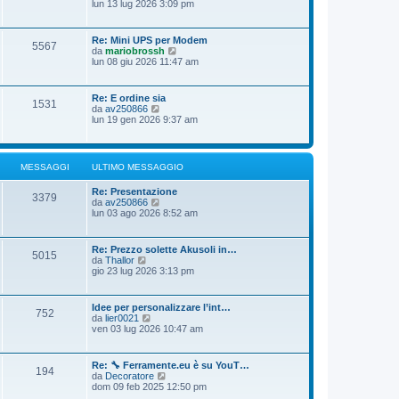
e
lun 13 lug 2026 3:09 pm
s
i
o
d
s
m
i
a
o
u
g
Re: Mini UPS per Modem
m
5567
l
g
V
da
mariobrossh
e
t
i
e
lun 08 giu 2026 11:47 am
s
i
o
d
s
m
i
a
o
u
g
Re: E ordine sia
m
1531
l
g
V
da
av250866
e
t
i
e
lun 19 gen 2026 9:37 am
s
i
o
d
s
m
i
a
o
u
g
m
l
g
MESSAGGI
ULTIMO MESSAGGIO
e
t
i
s
i
o
s
Re: Presentazione
m
3379
a
V
da
av250866
o
g
e
lun 03 ago 2026 8:52 am
m
g
d
e
i
i
s
o
u
s
Re: Prezzo solette Akusoli in…
5015
l
a
V
da
Thallor
t
g
e
gio 23 lug 2026 3:13 pm
i
g
d
m
i
i
o
o
u
Idee per personalizzare l’int…
m
752
l
V
da
lier0021
e
t
e
ven 03 lug 2026 10:47 am
s
i
d
s
m
i
a
o
u
g
Re: 🔧 Ferramente.eu è su YouT…
m
194
l
g
V
da
Decoratore
e
t
i
e
dom 09 feb 2025 12:50 pm
s
i
o
d
s