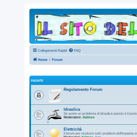
Collegamenti Rapidi
FAQ
Home
Forum
FAIDATE
Regolamento Forum
Idraulica
Se avete un problema di idraulica questo è il pos
Moderatore:
dalmos
Elettricità
Il forum per risolvere tutti i problemi dell'impianto 
Moderatori:
dalmos
,
isex