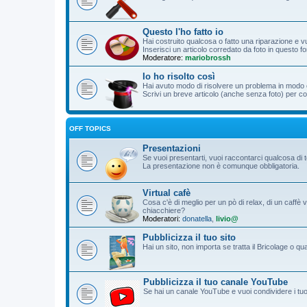
Questo l'ho fatto io
Hai costruito qualcosa o fatto una riparazione e vu
Inserisci un articolo corredato da foto in questo f
Moderatore:
mariobrossh
Io ho risolto così
Hai avuto modo di risolvere un problema in modo o
Scrivi un breve articolo (anche senza foto) per cond
OFF TOPICS
Presentazioni
Se vuoi presentarti, vuoi raccontarci qualcosa di 
La presentazione non è comunque obbligatoria.
Virtual cafè
Cosa c'è di meglio per un pò di relax, di un caffè 
chiacchiere?
Moderatori:
donatella
,
livio@
Pubblicizza il tuo sito
Hai un sito, non importa se tratta il Bricolage o q
Pubblicizza il tuo canale YouTube
Se hai un canale YouTube e vuoi condividere i tuoi f