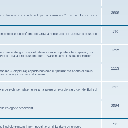
3898
cerchi qualche consiglio utile per la riparazione? Entra nel forum e cerca
190
no mobili e tutto ciò che riguarda la nobile arte del falegname possono
1395
 troverà dei guru in grado di snociolare risposte a tutti i quesiti, ma
one tutta la loro passione per trovare insieme le soluzioni migliori.
1113
assimo (Solopittura) esperto non solo di "pittura" ma anche di quelle
ssato che oggi rischiano di sparire
392
ice verde e chi semplicemente ama avere un piccolo vaso con dei fiori sul
3584
elle categorie precedenti
735
i ed elettroutensili per i nostri lavori di fai da te e non solo