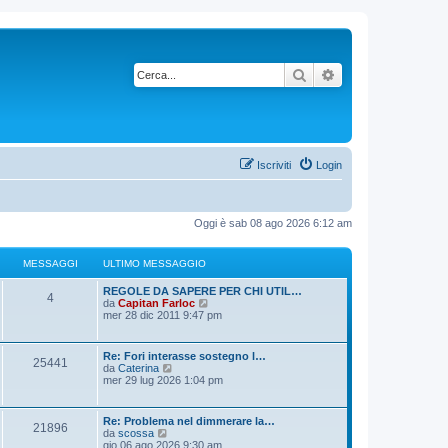
Cerca
Ricerca avanzata
Iscriviti
Login
Oggi è sab 08 ago 2026 6:12 am
MESSAGGI
ULTIMO MESSAGGIO
REGOLE DA SAPERE PER CHI UTIL…
4
V
da
Capitan Farloc
e
mer 28 dic 2011 9:47 pm
d
i
u
Re: Fori interasse sostegno l…
25441
l
V
da
Caterina
t
e
mer 29 lug 2026 1:04 pm
i
d
m
i
o
u
Re: Problema nel dimmerare la…
m
21896
l
V
da
scossa
e
t
e
gio 06 ago 2026 9:30 am
s