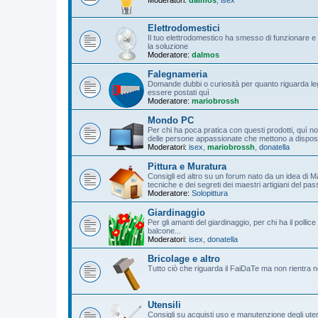
Elettrodomestici
Il tuo elettrodomestico ha smesso di funzionare e 
la soluzione
Moderatore:
dalmos
Falegnameria
Domande dubbi o curiosità per quanto riguarda leg
essere postati quì
Moderatore:
mariobrossh
Mondo PC
Per chi ha poca pratica con questi prodotti, quì non
delle persone appassionate che mettono a disposizi
Moderatori:
isex
,
mariobrossh
,
donatella
Pittura e Muratura
Consigli ed altro su un forum nato da un idea di M
tecniche e dei segreti dei maestri artigiani del pa
Moderatore:
Solopittura
Giardinaggio
Per gli amanti del giardinaggio, per chi ha il poll
balcone...
Moderatori:
isex
,
donatella
Bricolage e altro
Tutto ciò che riguarda il FaiDaTe ma non rientra n
Utensili
Consigli su acquisti uso e manutenzione degli utensil