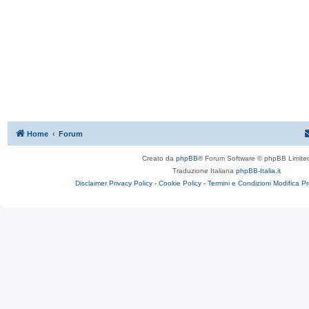
Home
Forum
Creato da
phpBB
® Forum Software © phpBB Limite
Traduzione Italiana
phpBB-Italia.it
Disclaimer
Privacy Policy -
Cookie Policy -
Termini e Condizioni
Modifica P