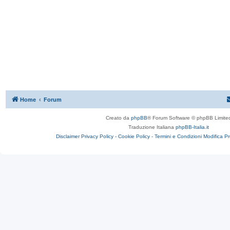
Home
Forum
Creato da
phpBB
® Forum Software © phpBB Limite
Traduzione Italiana
phpBB-Italia.it
Disclaimer
Privacy Policy -
Cookie Policy -
Termini e Condizioni
Modifica P