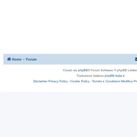
Home
Forum
Creato da
phpBB
® Forum Software © phpBB Limite
Traduzione Italiana
phpBB-Italia.it
Disclaimer
Privacy Policy -
Cookie Policy -
Termini e Condizioni
Modifica P