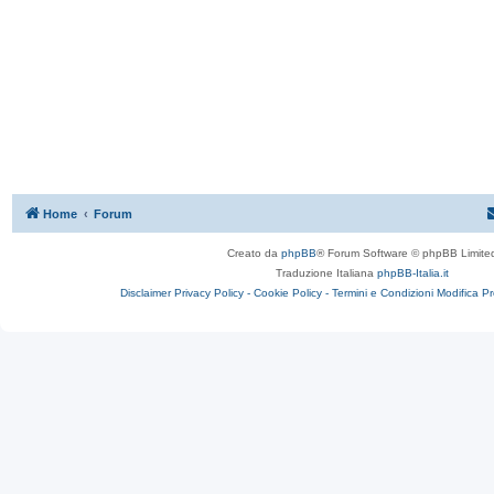
Home
Forum
Creato da
phpBB
® Forum Software © phpBB Limite
Traduzione Italiana
phpBB-Italia.it
Disclaimer
Privacy Policy -
Cookie Policy -
Termini e Condizioni
Modifica P