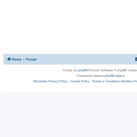
Home
Forum
Creato da
phpBB
® Forum Software © phpBB Limite
Traduzione Italiana
phpBB-Italia.it
Disclaimer
Privacy Policy -
Cookie Policy -
Termini e Condizioni
Modifica P