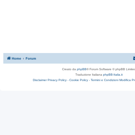
Home
Forum
Creato da
phpBB
® Forum Software © phpBB Limite
Traduzione Italiana
phpBB-Italia.it
Disclaimer
Privacy Policy -
Cookie Policy -
Termini e Condizioni
Modifica P