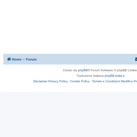
Home
Forum
Creato da
phpBB
® Forum Software © phpBB Limite
Traduzione Italiana
phpBB-Italia.it
Disclaimer
Privacy Policy -
Cookie Policy -
Termini e Condizioni
Modifica P