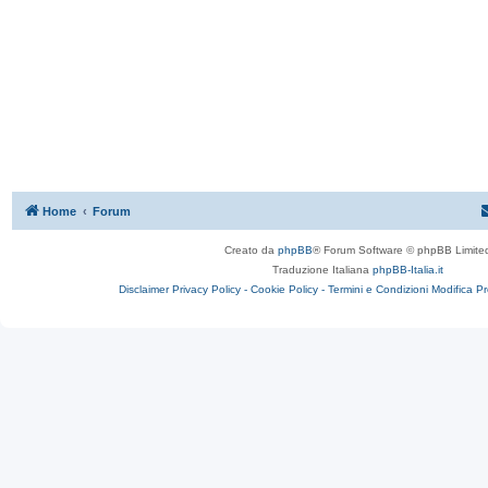
Home
Forum
Creato da
phpBB
® Forum Software © phpBB Limite
Traduzione Italiana
phpBB-Italia.it
Disclaimer
Privacy Policy -
Cookie Policy -
Termini e Condizioni
Modifica P