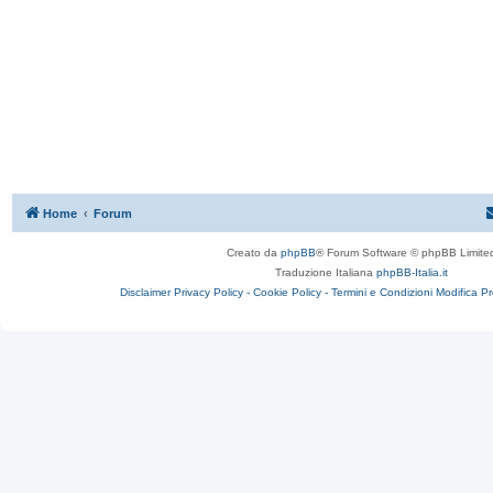
Home
Forum
Creato da
phpBB
® Forum Software © phpBB Limite
Traduzione Italiana
phpBB-Italia.it
Disclaimer
Privacy Policy -
Cookie Policy -
Termini e Condizioni
Modifica P