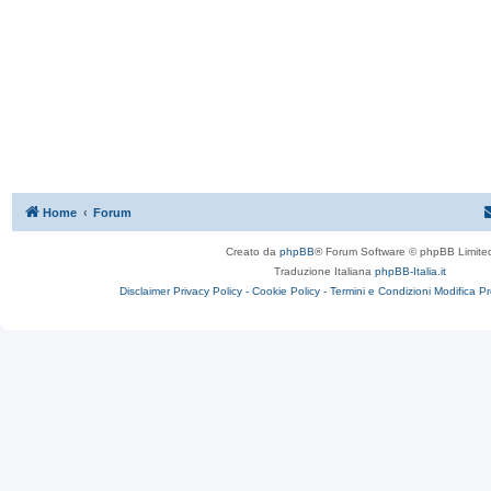
Home
Forum
Creato da
phpBB
® Forum Software © phpBB Limite
Traduzione Italiana
phpBB-Italia.it
Disclaimer
Privacy Policy -
Cookie Policy -
Termini e Condizioni
Modifica P