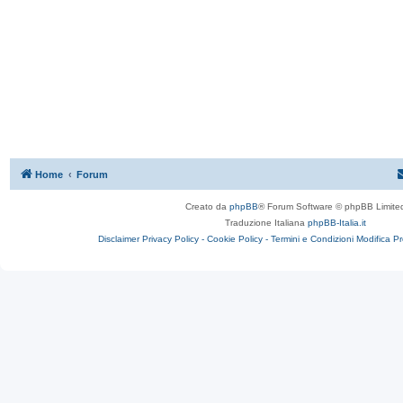
Home
Forum
Creato da
phpBB
® Forum Software © phpBB Limite
Traduzione Italiana
phpBB-Italia.it
Disclaimer
Privacy Policy -
Cookie Policy -
Termini e Condizioni
Modifica P