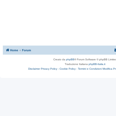
Home
Forum
Creato da
phpBB
® Forum Software © phpBB Limite
Traduzione Italiana
phpBB-Italia.it
Disclaimer
Privacy Policy -
Cookie Policy -
Termini e Condizioni
Modifica P