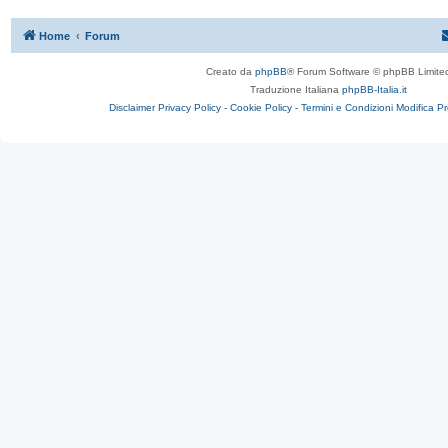
Home
Forum
Creato da
phpBB
® Forum Software © phpBB Limite
Traduzione Italiana
phpBB-Italia.it
Disclaimer
Privacy Policy -
Cookie Policy -
Termini e Condizioni
Modifica P