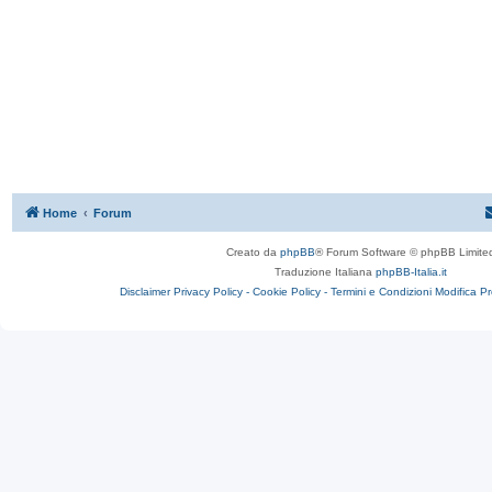
Home
Forum
Creato da
phpBB
® Forum Software © phpBB Limite
Traduzione Italiana
phpBB-Italia.it
Disclaimer
Privacy Policy -
Cookie Policy -
Termini e Condizioni
Modifica P