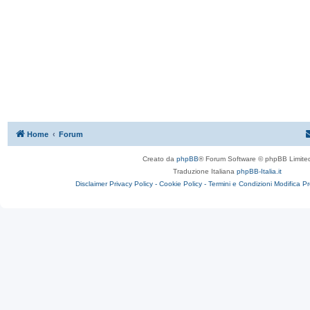
Home
Forum
Creato da
phpBB
® Forum Software © phpBB Limite
Traduzione Italiana
phpBB-Italia.it
Disclaimer
Privacy Policy -
Cookie Policy -
Termini e Condizioni
Modifica P