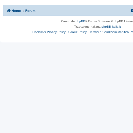
Home
Forum
Creato da
phpBB
® Forum Software © phpBB Limite
Traduzione Italiana
phpBB-Italia.it
Disclaimer
Privacy Policy -
Cookie Policy -
Termini e Condizioni
Modifica P