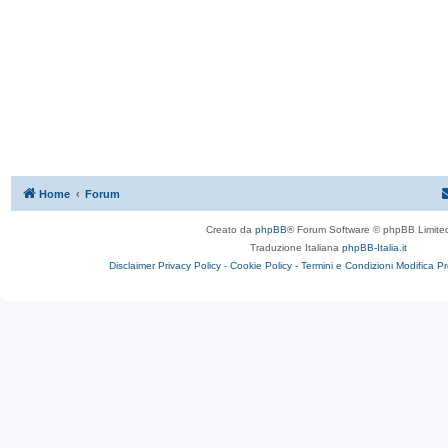
Home
Forum
Creato da
phpBB
® Forum Software © phpBB Limite
Traduzione Italiana
phpBB-Italia.it
Disclaimer
Privacy Policy -
Cookie Policy -
Termini e Condizioni
Modifica P