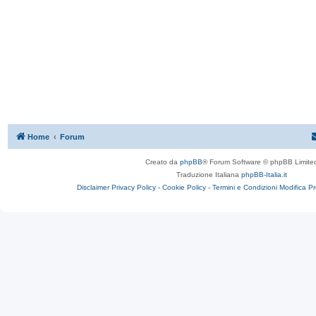
Home
Forum
Creato da
phpBB
® Forum Software © phpBB Limite
Traduzione Italiana
phpBB-Italia.it
Disclaimer
Privacy Policy -
Cookie Policy -
Termini e Condizioni
Modifica P