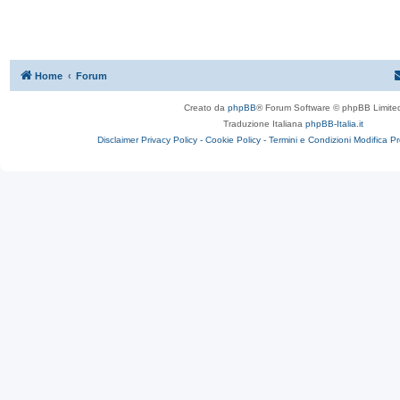
Home
Forum
Creato da
phpBB
® Forum Software © phpBB Limite
Traduzione Italiana
phpBB-Italia.it
Disclaimer
Privacy Policy -
Cookie Policy -
Termini e Condizioni
Modifica P