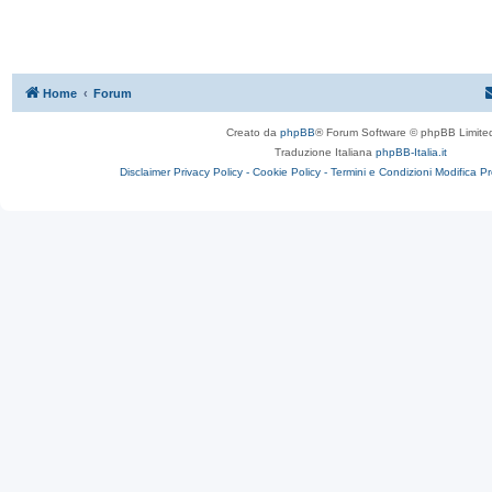
Home
Forum
Creato da
phpBB
® Forum Software © phpBB Limite
Traduzione Italiana
phpBB-Italia.it
Disclaimer
Privacy Policy -
Cookie Policy -
Termini e Condizioni
Modifica P