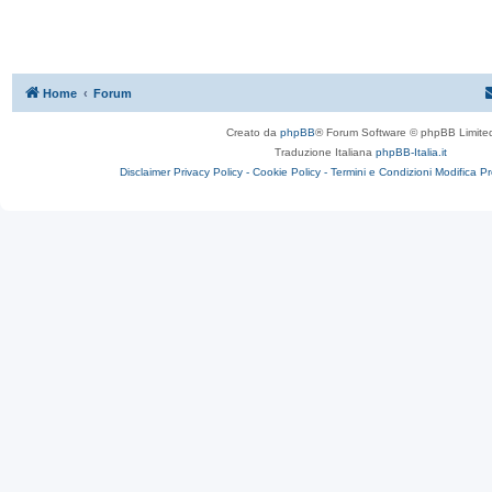
Home
Forum
Creato da
phpBB
® Forum Software © phpBB Limite
Traduzione Italiana
phpBB-Italia.it
Disclaimer
Privacy Policy -
Cookie Policy -
Termini e Condizioni
Modifica P