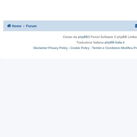
Home
Forum
Creato da
phpBB
® Forum Software © phpBB Limite
Traduzione Italiana
phpBB-Italia.it
Disclaimer
Privacy Policy -
Cookie Policy -
Termini e Condizioni
Modifica P