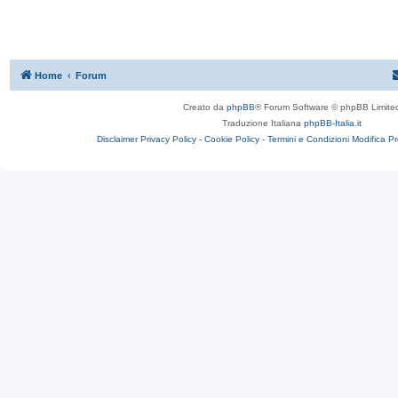
Home
Forum
Creato da
phpBB
® Forum Software © phpBB Limite
Traduzione Italiana
phpBB-Italia.it
Disclaimer
Privacy Policy -
Cookie Policy -
Termini e Condizioni
Modifica P