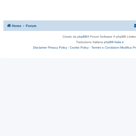
Home
Forum
Creato da
phpBB
® Forum Software © phpBB Limite
Traduzione Italiana
phpBB-Italia.it
Disclaimer
Privacy Policy -
Cookie Policy -
Termini e Condizioni
Modifica P