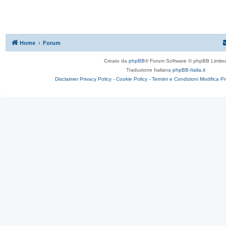
Home
Forum
Creato da
phpBB
® Forum Software © phpBB Limite
Traduzione Italiana
phpBB-Italia.it
Disclaimer
Privacy Policy -
Cookie Policy -
Termini e Condizioni
Modifica P