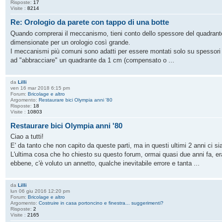
Risposte:
17
Visite :
8214
Re: Orologio da parete con tappo di una botte
Quando comprerai il meccanismo, tieni conto dello spessore del quadrant
dimensionate per un orologio così grande.
I meccanismi più comuni sono adatti per essere montati solo su spessori
ad "abbracciare" un quadrante da 1 cm (compensato o ...
da
Lilli
ven 16 mar 2018 6:15 pm
Forum:
Bricolage e altro
Argomento:
Restaurare bici Olympia anni '80
Risposte:
18
Visite :
10803
Restaurare bici Olympia anni '80
Ciao a tutti!
E' da tanto che non capito da queste parti, ma in questi ultimi 2 anni ci s
L'ultima cosa che ho chiesto su questo forum, ormai quasi due anni fa, era 
ebbene, c'è voluto un annetto, qualche inevitabile errore e tanta ...
da
Lilli
lun 06 giu 2016 12:20 pm
Forum:
Bricolage e altro
Argomento:
Costruire in casa portoncino e finestra... suggerimenti?
Risposte:
2
Visite :
2165