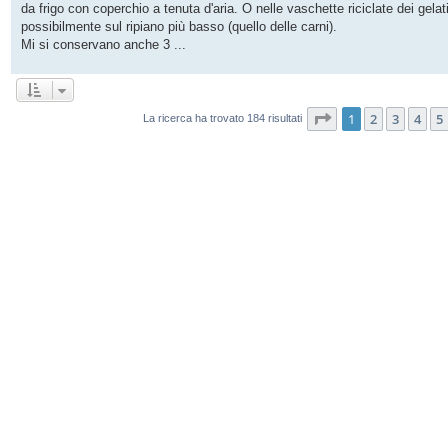
da frigo con coperchio a tenuta d'aria. O nelle vaschette riciclate dei gelati 
possibilmente sul ripiano più basso (quello delle carni).
Mi si conservano anche 3 ...
Pagina
1
di
13
1
2
3
4
5
La ricerca ha trovato 184 risultati