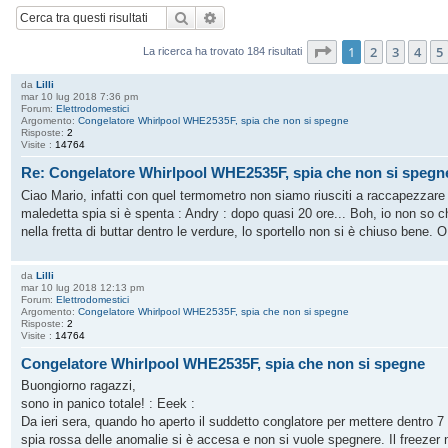
Cerca
Ricerca avanzata
Pagina
1
di
13
1
2
3
4
5
La ricerca ha trovato 184 risultati
da
Lilli
mar 10 lug 2018 7:36 pm
Forum:
Elettrodomestici
Argomento:
Congelatore Whirlpool WHE2535F, spia che non si spegne
Risposte:
2
Visite :
14764
Re: Congelatore Whirlpool WHE2535F, spia che non si spegn
Ciao Mario, infatti con quel termometro non siamo riusciti a raccapezzar
maledetta spia si è spenta : Andry : dopo quasi 20 ore... Boh, io non so c
nella fretta di buttar dentro le verdure, lo sportello non si è chiuso bene. O
da
Lilli
mar 10 lug 2018 12:13 pm
Forum:
Elettrodomestici
Argomento:
Congelatore Whirlpool WHE2535F, spia che non si spegne
Risposte:
2
Visite :
14764
Congelatore Whirlpool WHE2535F, spia che non si spegne
Buongiorno ragazzi,
sono in panico totale! : Eeek :
Da ieri sera, quando ho aperto il suddetto conglatore per mettere dentro 7
spia rossa delle anomalie si è accesa e non si vuole spegnere. Il freezer