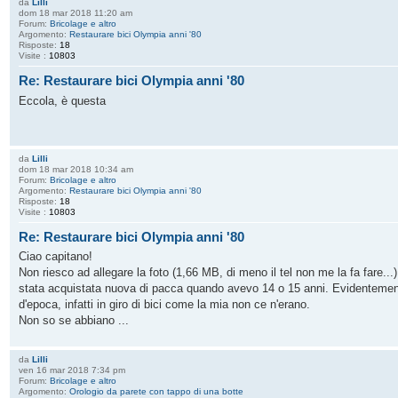
da
Lilli
dom 18 mar 2018 11:20 am
Forum:
Bricolage e altro
Argomento:
Restaurare bici Olympia anni '80
Risposte:
18
Visite :
10803
Re: Restaurare bici Olympia anni '80
Eccola, è questa
da
Lilli
dom 18 mar 2018 10:34 am
Forum:
Bricolage e altro
Argomento:
Restaurare bici Olympia anni '80
Risposte:
18
Visite :
10803
Re: Restaurare bici Olympia anni '80
Ciao capitano!
Non riesco ad allegare la foto (1,66 MB, di meno il tel non me la fa fare...)
stata acquistata nuova di pacca quando avevo 14 o 15 anni. Evidentemente
d'epoca, infatti in giro di bici come la mia non ce n'erano.
Non so se abbiano ...
da
Lilli
ven 16 mar 2018 7:34 pm
Forum:
Bricolage e altro
Argomento:
Orologio da parete con tappo di una botte