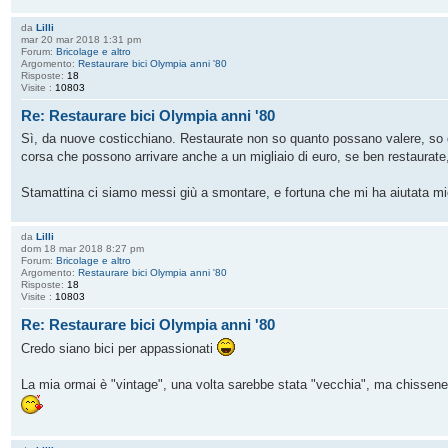
da
Lilli
mar 20 mar 2018 1:31 pm
Forum:
Bricolage e altro
Argomento:
Restaurare bici Olympia anni '80
Risposte:
18
Visite :
10803
Re: Restaurare bici Olympia anni '80
Sì, da nuove costicchiano. Restaurate non so quanto possano valere, so d
corsa che possono arrivare anche a un migliaio di euro, se ben restaurate
Stamattina ci siamo messi giù a smontare, e fortuna che mi ha aiutata mio 
da
Lilli
dom 18 mar 2018 8:27 pm
Forum:
Bricolage e altro
Argomento:
Restaurare bici Olympia anni '80
Risposte:
18
Visite :
10803
Re: Restaurare bici Olympia anni '80
Credo siano bici per appassionati
La mia ormai è "vintage", una volta sarebbe stata "vecchia", ma chissenef