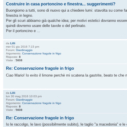
Costruire in casa portoncino e finestra... suggerimenti?
Buongiorno a tutti, sono di nuovo qui a chiedere lumi: stavolta su come f
finestra in legno.
Per gli scuri abbiamo già qualche idea; per motivi estetici dovranno essere 
quindi dovremo usare delle tavole o del perlinato.
Per il portoncino e ...
da
Lilli
mer 01 giu 2016 7:15 pm
Forum:
Giardinaggio
Argomento:
Conservazione fragole in frigo
Risposte:
8
Visite :
5608
Re: Conservazione fragole in frigo
Ciao Mario! Io evito il limone perchè mi scatena la gastrite, beato te che
da
Lilli
lun 30 mag 2016 10:03 pm
Forum:
Giardinaggio
Argomento:
Conservazione fragole in frigo
Risposte:
8
Visite :
5608
Re: Conservazione fragole in frigo
Io le raccolgo, le lavo (possibilmente subito), le taglio "a macedonia" e l