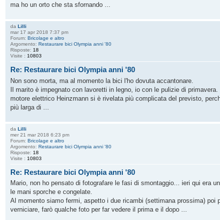
ma ho un orto che sta sfornando ...
da
Lilli
mar 17 apr 2018 7:37 pm
Forum:
Bricolage e altro
Argomento:
Restaurare bici Olympia anni '80
Risposte:
18
Visite :
10803
Re: Restaurare bici Olympia anni '80
Non sono morta, ma al momento la bici l'ho dovuta accantonare.
Il marito è impegnato con lavoretti in legno, io con le pulizie di primavera.
motore elettrico Heinzmann si è rivelata più complicata del previsto, perch
più larga di ...
da
Lilli
mer 21 mar 2018 6:23 pm
Forum:
Bricolage e altro
Argomento:
Restaurare bici Olympia anni '80
Risposte:
18
Visite :
10803
Re: Restaurare bici Olympia anni '80
Mario, non ho pensato di fotografare le fasi di smontaggio... ieri qui era un
le mani sporche e congelate.
Al momento siamo fermi, aspetto i due ricambi (settimana prossima) poi p
verniciare, farò qualche foto per far vedere il prima e il dopo ...