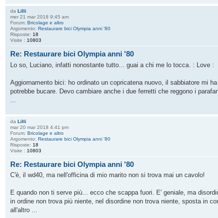
da
Lilli
mer 21 mar 2018 9:45 am
Forum:
Bricolage e altro
Argomento:
Restaurare bici Olympia anni '80
Risposte:
18
Visite :
10803
Re: Restaurare bici Olympia anni '80
Lo so, Luciano, infatti nonostante tutto... guai a chi me lo tocca. : Love :
Aggiornamento bici: ho ordinato un copricatena nuovo, il sabbiatore mi ha d
potrebbe bucare. Devo cambiare anche i due ferretti che reggono i parafang
...
da
Lilli
mar 20 mar 2018 4:41 pm
Forum:
Bricolage e altro
Argomento:
Restaurare bici Olympia anni '80
Risposte:
18
Visite :
10803
Re: Restaurare bici Olympia anni '80
C'è, il wd40, ma nell'officina di mio marito non si trova mai un cavolo!
E quando non ti serve più... ecco che scappa fuori. E' geniale, ma disord
in ordine non trova più niente, nel disordine non trova niente, sposta in c
all'altro ...