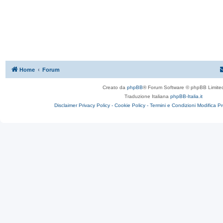
Home
Forum
Creato da
phpBB
® Forum Software © phpBB Limite
Traduzione Italiana
phpBB-Italia.it
Disclaimer
Privacy Policy -
Cookie Policy -
Termini e Condizioni
Modifica P