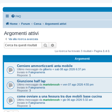
FAQ
Home
Forum
Cerca
Argomenti attivi
Argomenti attivi
Vai alla ricerca avanzata
Cerca
Ricerca avanzata
La ricerca ha trovato 3 risultati • Pagina
1
di
1
Argomenti
Cerniere ammortizzanti anta mobile
Ultimo messaggio da
gilberto
«
sab 08 ago 2026 6:37 pm
Inviato in
Falegnameria
Risposte:
1
Giunzione half lap
Ultimo messaggio da
mariobrossh
«
ven 07 ago 2026 4:55 pm
Inviato in
Falegnameria
Risposte:
3
come ovviare a una fessura tra due mobili base cucina
Ultimo messaggio da
mariobrossh
«
gio 06 ago 2026 5:32 am
Inviato in
Falegnameria
Risposte:
1