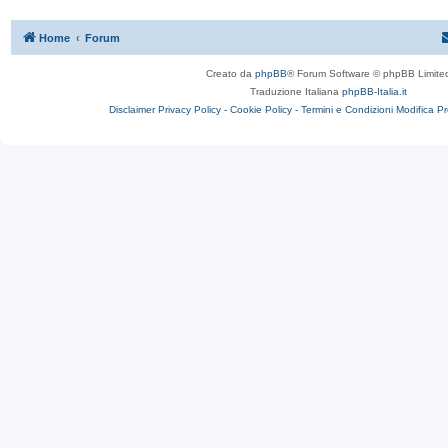
Home
Forum
Creato da
phpBB
® Forum Software © phpBB Limite
Traduzione Italiana
phpBB-Italia.it
Disclaimer
Privacy Policy -
Cookie Policy -
Termini e Condizioni
Modifica P