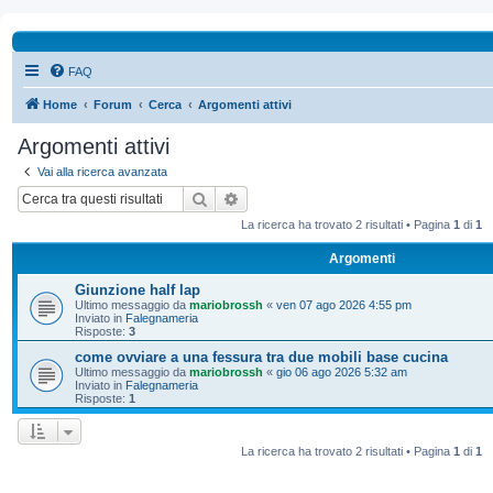
FAQ
Home
Forum
Cerca
Argomenti attivi
Argomenti attivi
Vai alla ricerca avanzata
Cerca
Ricerca avanzata
La ricerca ha trovato 2 risultati • Pagina
1
di
1
Argomenti
Giunzione half lap
Ultimo messaggio da
mariobrossh
«
ven 07 ago 2026 4:55 pm
Inviato in
Falegnameria
Risposte:
3
come ovviare a una fessura tra due mobili base cucina
Ultimo messaggio da
mariobrossh
«
gio 06 ago 2026 5:32 am
Inviato in
Falegnameria
Risposte:
1
La ricerca ha trovato 2 risultati • Pagina
1
di
1