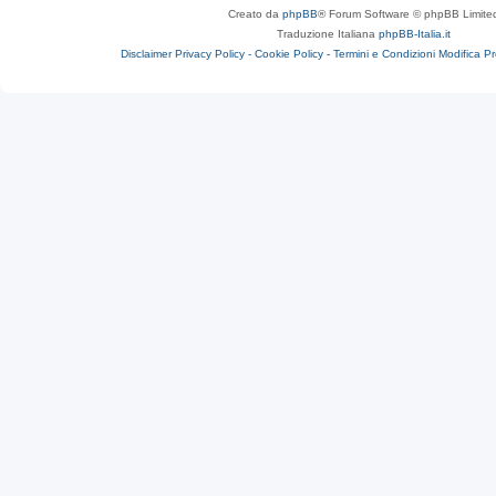
Creato da
phpBB
® Forum Software © phpBB Limite
Traduzione Italiana
phpBB-Italia.it
Disclaimer
Privacy Policy -
Cookie Policy -
Termini e Condizioni
Modifica P