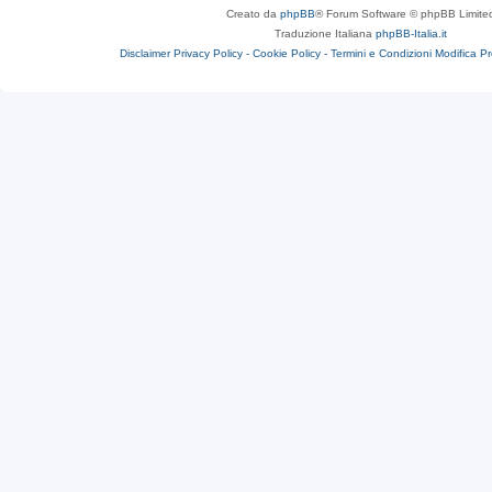
Creato da
phpBB
® Forum Software © phpBB Limite
Traduzione Italiana
phpBB-Italia.it
Disclaimer
Privacy Policy -
Cookie Policy -
Termini e Condizioni
Modifica P