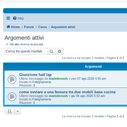
FAQ
Home
Forum
Cerca
Argomenti attivi
Argomenti attivi
Vai alla ricerca avanzata
Cerca
Ricerca avanzata
La ricerca ha trovato 2 risultati • Pagina
1
di
1
Argomenti
Giunzione half lap
Ultimo messaggio da
mariobrossh
«
ven 07 ago 2026 4:55 pm
Inviato in
Falegnameria
Risposte:
3
come ovviare a una fessura tra due mobili base cucina
Ultimo messaggio da
mariobrossh
«
gio 06 ago 2026 5:32 am
Inviato in
Falegnameria
Risposte:
1
La ricerca ha trovato 2 risultati • Pagina
1
di
1