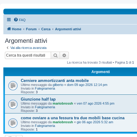
FAQ
Home
Forum
Cerca
Argomenti attivi
Argomenti attivi
Vai alla ricerca avanzata
Cerca
Ricerca avanzata
La ricerca ha trovato 3 risultati • Pagina
1
di
1
Argomenti
Cerniere ammortizzanti anta mobile
Ultimo messaggio da
gilberto
«
dom 09 ago 2026 12:14 pm
Inviato in
Falegnameria
Risposte:
3
Giunzione half lap
Ultimo messaggio da
mariobrossh
«
ven 07 ago 2026 4:55 pm
Inviato in
Falegnameria
Risposte:
3
come ovviare a una fessura tra due mobili base cucina
Ultimo messaggio da
mariobrossh
«
gio 06 ago 2026 5:32 am
Inviato in
Falegnameria
Risposte:
1