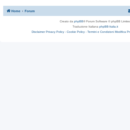
Home
Forum
Creato da
phpBB
® Forum Software © phpBB Limite
Traduzione Italiana
phpBB-Italia.it
Disclaimer
Privacy Policy -
Cookie Policy -
Termini e Condizioni
Modifica P