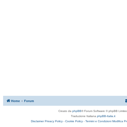
Home
Forum
Creato da
phpBB
® Forum Software © phpBB Limite
Traduzione Italiana
phpBB-Italia.it
Disclaimer
Privacy Policy -
Cookie Policy -
Termini e Condizioni
Modifica P