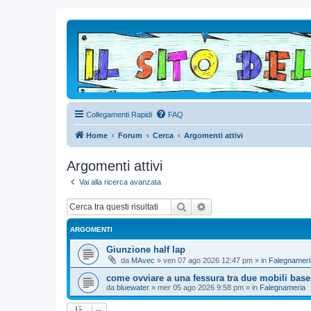
Collegamenti Rapidi
FAQ
Home
Forum
Cerca
Argomenti attivi
Argomenti attivi
Vai alla ricerca avanzata
Cerca
Ricerca avanzata
ARGOMENTI
Giunzione half lap
da
MAvec
»
ven 07 ago 2026 12:47 pm
» in
Falegnameri
come ovviare a una fessura tra due mobili base
da
bluewater
»
mer 05 ago 2026 9:58 pm
» in
Falegnameria