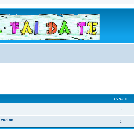
RISPOSTE
3
a
 cucina
1