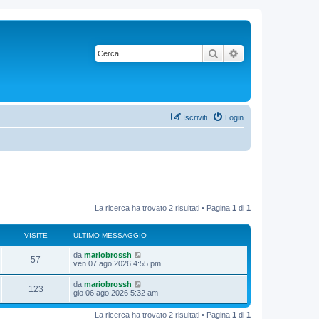
Cerca
Ricerca avanzata
Iscriviti
Login
La ricerca ha trovato 2 risultati • Pagina
1
di
1
VISITE
ULTIMO MESSAGGIO
da
mariobrossh
57
ven 07 ago 2026 4:55 pm
da
mariobrossh
123
gio 06 ago 2026 5:32 am
La ricerca ha trovato 2 risultati • Pagina
1
di
1