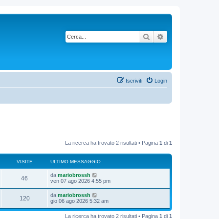
Cerca
Ricerca avanzata
Iscriviti
Login
La ricerca ha trovato 2 risultati • Pagina
1
di
1
VISITE
ULTIMO MESSAGGIO
da
mariobrossh
46
ven 07 ago 2026 4:55 pm
da
mariobrossh
120
gio 06 ago 2026 5:32 am
La ricerca ha trovato 2 risultati • Pagina
1
di
1