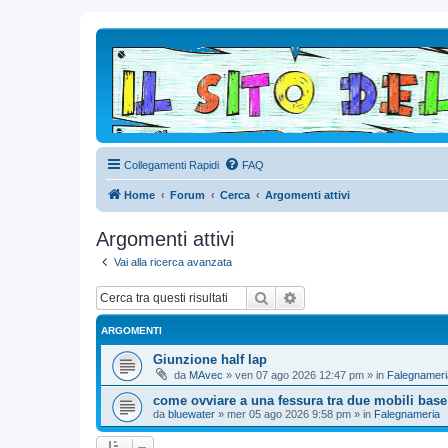
Collegamenti Rapidi
FAQ
Home
Forum
Cerca
Argomenti attivi
Argomenti attivi
Vai alla ricerca avanzata
Cerca
Ricerca avanzata
ARGOMENTI
Giunzione half lap
da
MAvec
»
ven 07 ago 2026 12:47 pm
» in
Falegnameri
come ovviare a una fessura tra due mobili base
da
bluewater
»
mer 05 ago 2026 9:58 pm
» in
Falegnameria