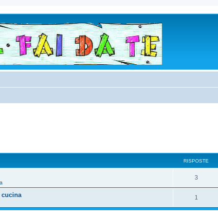
RISPOSTE
3
a
 cucina
1