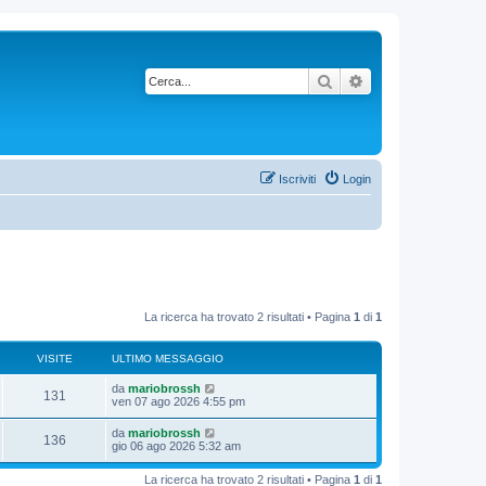
Cerca
Ricerca avanzata
Iscriviti
Login
La ricerca ha trovato 2 risultati • Pagina
1
di
1
VISITE
ULTIMO MESSAGGIO
da
mariobrossh
131
ven 07 ago 2026 4:55 pm
da
mariobrossh
136
gio 06 ago 2026 5:32 am
La ricerca ha trovato 2 risultati • Pagina
1
di
1