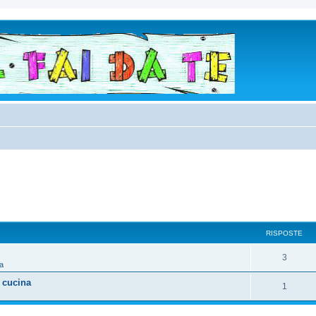
RISPOSTE
3
a
 cucina
1