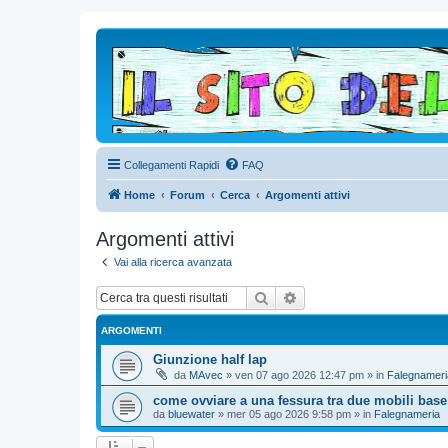
Collegamenti Rapidi
FAQ
Home
Forum
Cerca
Argomenti attivi
Argomenti attivi
Vai alla ricerca avanzata
Cerca
Ricerca avanzata
ARGOMENTI
Giunzione half lap
da
MAvec
»
ven 07 ago 2026 12:47 pm
» in
Falegnameri
come ovviare a una fessura tra due mobili base
da
bluewater
»
mer 05 ago 2026 9:58 pm
» in
Falegnameria