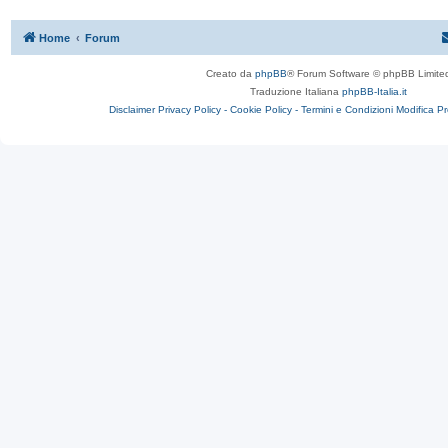
Home
Forum
Creato da
phpBB
® Forum Software © phpBB Limite
Traduzione Italiana
phpBB-Italia.it
Disclaimer
Privacy Policy -
Cookie Policy -
Termini e Condizioni
Modifica P