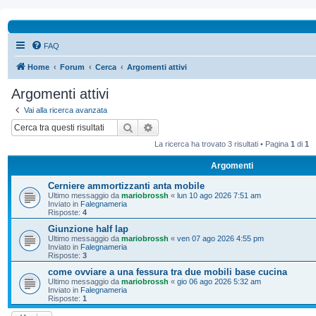
FAQ
Home
Forum
Cerca
Argomenti attivi
Argomenti attivi
Vai alla ricerca avanzata
Cerca
Ricerca avanzata
La ricerca ha trovato 3 risultati • Pagina
1
di
1
Argomenti
Cerniere ammortizzanti anta mobile
Ultimo messaggio da
mariobrossh
«
lun 10 ago 2026 7:51 am
Inviato in
Falegnameria
Risposte:
4
Giunzione half lap
Ultimo messaggio da
mariobrossh
«
ven 07 ago 2026 4:55 pm
Inviato in
Falegnameria
Risposte:
3
come ovviare a una fessura tra due mobili base cucina
Ultimo messaggio da
mariobrossh
«
gio 06 ago 2026 5:32 am
Inviato in
Falegnameria
Risposte:
1