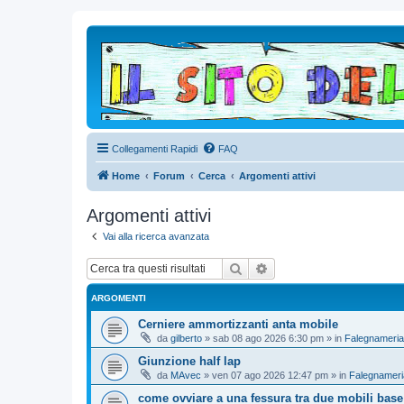
Collegamenti Rapidi
FAQ
Home
Forum
Cerca
Argomenti attivi
Argomenti attivi
Vai alla ricerca avanzata
Cerca
Ricerca avanzata
ARGOMENTI
Cerniere ammortizzanti anta mobile
da
gilberto
»
sab 08 ago 2026 6:30 pm
» in
Falegnameria
Giunzione half lap
da
MAvec
»
ven 07 ago 2026 12:47 pm
» in
Falegnameri
come ovviare a una fessura tra due mobili base