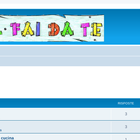
RISPOSTE
3
3
a
 cucina
1