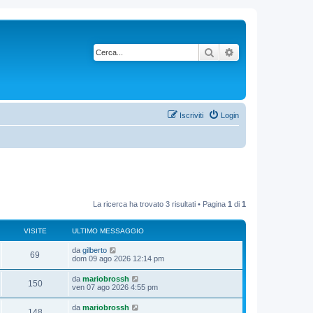
Cerca
Ricerca avanzata
Iscriviti
Login
La ricerca ha trovato 3 risultati • Pagina
1
di
1
VISITE
ULTIMO MESSAGGIO
da
gilberto
69
dom 09 ago 2026 12:14 pm
da
mariobrossh
150
ven 07 ago 2026 4:55 pm
da
mariobrossh
148