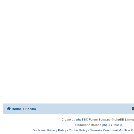
Home
Forum
Creato da
phpBB
® Forum Software © phpBB Limite
Traduzione Italiana
phpBB-Italia.it
Disclaimer
Privacy Policy -
Cookie Policy -
Termini e Condizioni
Modifica P