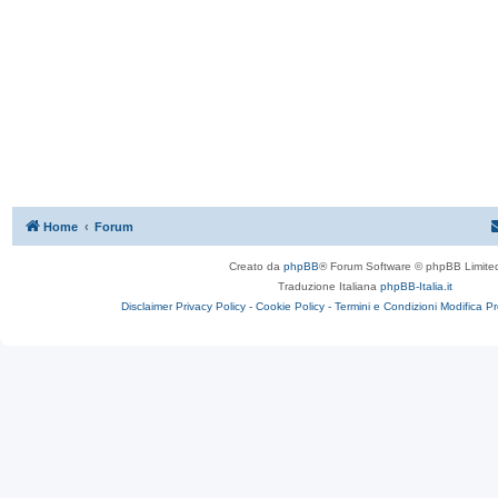
Home
Forum
Creato da
phpBB
® Forum Software © phpBB Limite
Traduzione Italiana
phpBB-Italia.it
Disclaimer
Privacy Policy -
Cookie Policy -
Termini e Condizioni
Modifica P