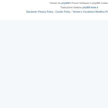
Creato da
phpBB
® Forum Software © phpBB Limite
Traduzione Italiana
phpBB-Italia.it
Disclaimer
Privacy Policy -
Cookie Policy -
Termini e Condizioni
Modifica P