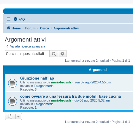
FAQ
Home
Forum
Cerca
Argomenti attivi
Argomenti attivi
Vai alla ricerca avanzata
Cerca
Ricerca avanzata
La ricerca ha trovato 2 risultati • Pagina
1
di
1
Argomenti
Giunzione half lap
Ultimo messaggio da
mariobrossh
«
ven 07 ago 2026 4:55 pm
Inviato in
Falegnameria
Risposte:
3
come ovviare a una fessura tra due mobili base cucina
Ultimo messaggio da
mariobrossh
«
gio 06 ago 2026 5:32 am
Inviato in
Falegnameria
Risposte:
1
La ricerca ha trovato 2 risultati • Pagina
1
di
1