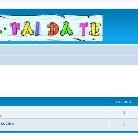
RISPOSTE
3
a
 cucina
1