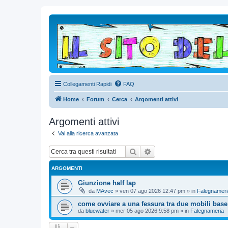
Collegamenti Rapidi
FAQ
Home
Forum
Cerca
Argomenti attivi
Argomenti attivi
Vai alla ricerca avanzata
Cerca
Ricerca avanzata
ARGOMENTI
Giunzione half lap
da
MAvec
»
ven 07 ago 2026 12:47 pm
» in
Falegnameri
come ovviare a una fessura tra due mobili base
da
bluewater
»
mer 05 ago 2026 9:58 pm
» in
Falegnameria