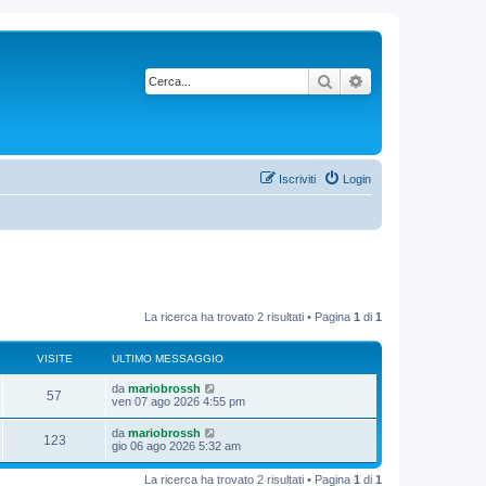
Cerca
Ricerca avanzata
Iscriviti
Login
La ricerca ha trovato 2 risultati • Pagina
1
di
1
VISITE
ULTIMO MESSAGGIO
da
mariobrossh
57
ven 07 ago 2026 4:55 pm
da
mariobrossh
123
gio 06 ago 2026 5:32 am
La ricerca ha trovato 2 risultati • Pagina
1
di
1