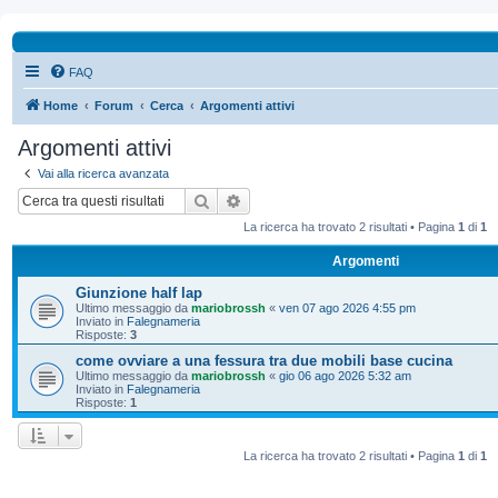
FAQ
Home
Forum
Cerca
Argomenti attivi
Argomenti attivi
Vai alla ricerca avanzata
Cerca
Ricerca avanzata
La ricerca ha trovato 2 risultati • Pagina
1
di
1
Argomenti
Giunzione half lap
Ultimo messaggio da
mariobrossh
«
ven 07 ago 2026 4:55 pm
Inviato in
Falegnameria
Risposte:
3
come ovviare a una fessura tra due mobili base cucina
Ultimo messaggio da
mariobrossh
«
gio 06 ago 2026 5:32 am
Inviato in
Falegnameria
Risposte:
1
La ricerca ha trovato 2 risultati • Pagina
1
di
1