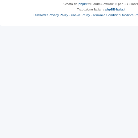
Creato da
phpBB
® Forum Software © phpBB Limite
Traduzione Italiana
phpBB-Italia.it
Disclaimer
Privacy Policy -
Cookie Policy -
Termini e Condizioni
Modifica P