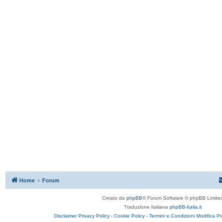
Home
Forum
Creato da
phpBB
® Forum Software © phpBB Limite
Traduzione Italiana
phpBB-Italia.it
Disclaimer
Privacy Policy -
Cookie Policy -
Termini e Condizioni
Modifica P