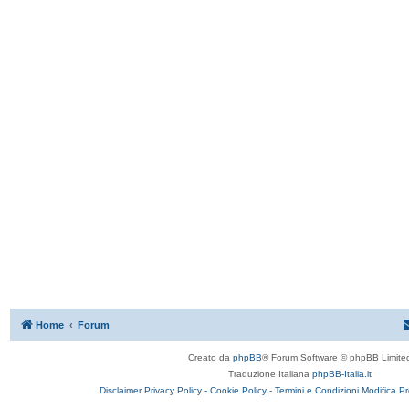
Home
Forum
Creato da
phpBB
® Forum Software © phpBB Limite
Traduzione Italiana
phpBB-Italia.it
Disclaimer
Privacy Policy -
Cookie Policy -
Termini e Condizioni
Modifica P