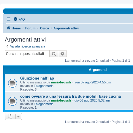
FAQ
Home
Forum
Cerca
Argomenti attivi
Argomenti attivi
Vai alla ricerca avanzata
Cerca
Ricerca avanzata
La ricerca ha trovato 2 risultati • Pagina
1
di
1
Argomenti
Giunzione half lap
Ultimo messaggio da
mariobrossh
«
ven 07 ago 2026 4:55 pm
Inviato in
Falegnameria
Risposte:
3
come ovviare a una fessura tra due mobili base cucina
Ultimo messaggio da
mariobrossh
«
gio 06 ago 2026 5:32 am
Inviato in
Falegnameria
Risposte:
1
La ricerca ha trovato 2 risultati • Pagina
1
di
1