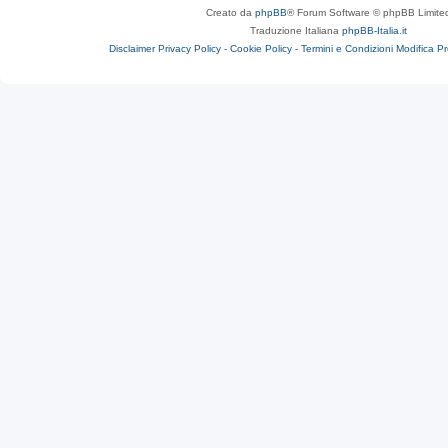
Creato da
phpBB
® Forum Software © phpBB Limite
Traduzione Italiana
phpBB-Italia.it
Disclaimer
Privacy Policy -
Cookie Policy -
Termini e Condizioni
Modifica P