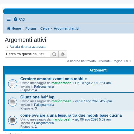
FAQ
Home
Forum
Cerca
Argomenti attivi
Argomenti attivi
Vai alla ricerca avanzata
Cerca
Ricerca avanzata
La ricerca ha trovato 3 risultati • Pagina
1
di
1
Argomenti
Cerniere ammortizzanti anta mobile
Ultimo messaggio da
mariobrossh
«
lun 10 ago 2026 7:51 am
Inviato in
Falegnameria
Risposte:
4
Giunzione half lap
Ultimo messaggio da
mariobrossh
«
ven 07 ago 2026 4:55 pm
Inviato in
Falegnameria
Risposte:
3
come ovviare a una fessura tra due mobili base cucina
Ultimo messaggio da
mariobrossh
«
gio 06 ago 2026 5:32 am
Inviato in
Falegnameria
Risposte:
1