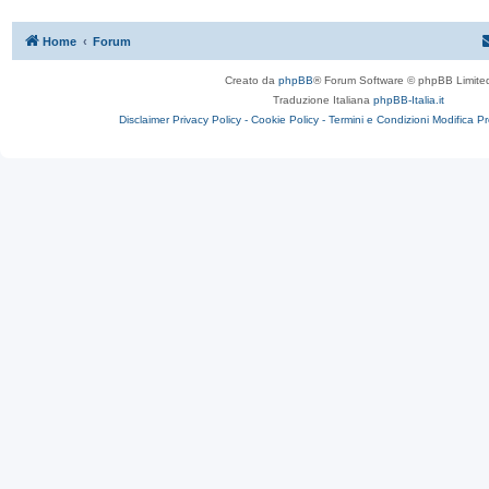
Home
Forum
Creato da
phpBB
® Forum Software © phpBB Limite
Traduzione Italiana
phpBB-Italia.it
Disclaimer
Privacy Policy -
Cookie Policy -
Termini e Condizioni
Modifica P