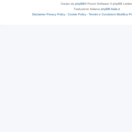
Creato da
phpBB
® Forum Software © phpBB Limite
Traduzione Italiana
phpBB-Italia.it
Disclaimer
Privacy Policy -
Cookie Policy -
Termini e Condizioni
Modifica P