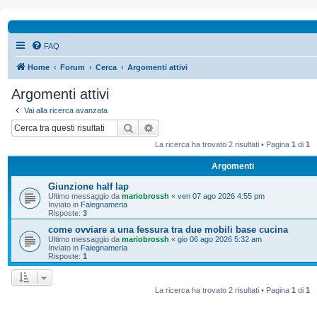
FAQ
Home
Forum
Cerca
Argomenti attivi
Argomenti attivi
Vai alla ricerca avanzata
Cerca
Ricerca avanzata
La ricerca ha trovato 2 risultati • Pagina
1
di
1
Argomenti
Giunzione half lap
Ultimo messaggio da
mariobrossh
«
ven 07 ago 2026 4:55 pm
Inviato in
Falegnameria
Risposte:
3
come ovviare a una fessura tra due mobili base cucina
Ultimo messaggio da
mariobrossh
«
gio 06 ago 2026 5:32 am
Inviato in
Falegnameria
Risposte:
1
La ricerca ha trovato 2 risultati • Pagina
1
di
1